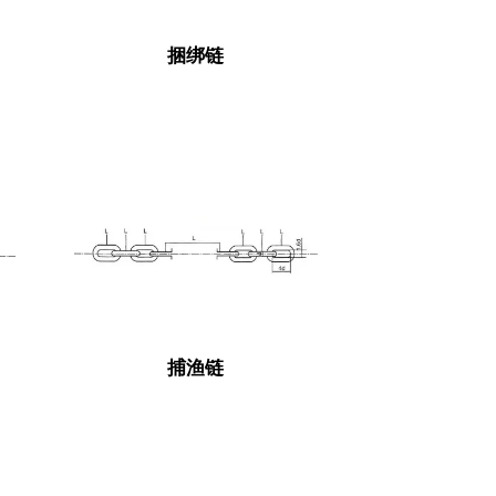
捆绑链
捕渔链