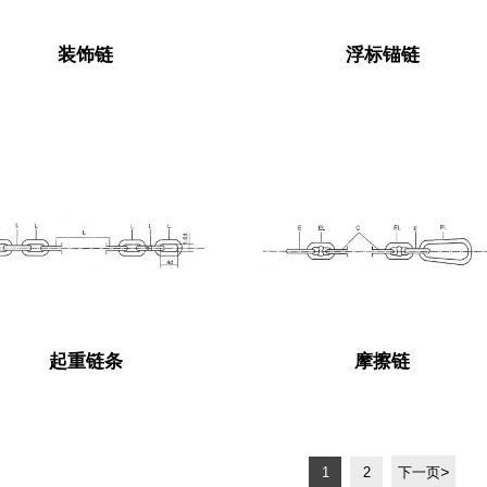
装饰链
浮标锚链
起重链条
摩擦链
>
1
2
下一页