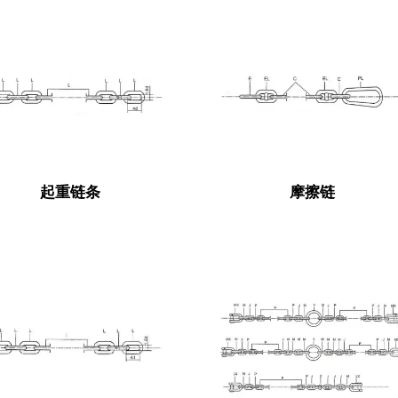
起重链条
摩擦链